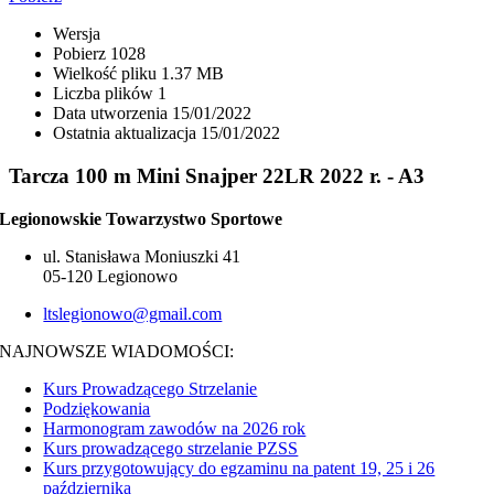
Wersja
Pobierz
1028
Wielkość pliku
1.37 MB
Liczba plików
1
Data utworzenia
15/01/2022
Ostatnia aktualizacja
15/01/2022
Tarcza 100 m Mini Snajper 22LR 2022 r. - A3
Legionowskie Towarzystwo Sportowe
ul. Stanisława Moniuszki 41
05-120 Legionowo
ltslegionowo@gmail.com
NAJNOWSZE WIADOMOŚCI:
Kurs Prowadzącego Strzelanie
Podziękowania
Harmonogram zawodów na 2026 rok
Kurs prowadzącego strzelanie PZSS
Kurs przygotowujący do egzaminu na patent 19, 25 i 26
października